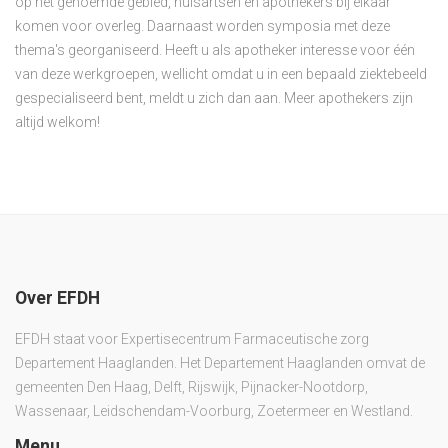
op het genoemde gebied, huisartsen en apothekers bij elkaar
komen voor overleg. Daarnaast worden symposia met deze
thema's georganiseerd. Heeft u als apotheker interesse voor één
van deze werkgroepen, wellicht omdat u in een bepaald ziektebeeld
gespecialiseerd bent, meldt u zich dan aan. Meer apothekers zijn
altijd welkom!
Over EFDH
EFDH staat voor Expertisecentrum Farmaceutische zorg
Departement Haaglanden. Het Departement Haaglanden omvat de
gemeenten Den Haag, Delft, Rijswijk, Pijnacker-Nootdorp,
Wassenaar, Leidschendam-Voorburg, Zoetermeer en Westland.
Menu