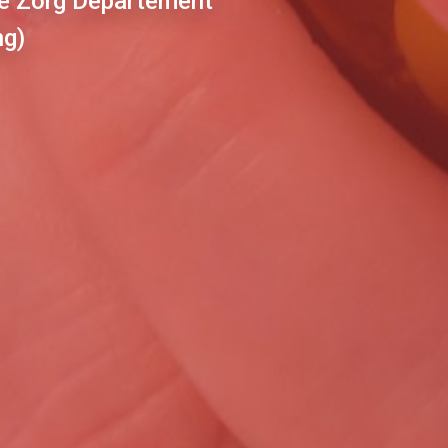
e Zorg Departement
ng)