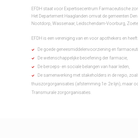
EFDH staat voor Expertisecentrum Farmaceutische zo
Het Departement Haaglanden omvat de gemeenten Den Haa
Nootdorp, Wassenaar, Leidschendam-Voorburg, Zoete
EFDH is een vereniging van en voor apothekers en heeft 
De goede geneesmiddelenvoorziening en farmaceuti
De wetenschappelijke beoefening der farmacie,
De beroeps- en sociale belangen van haar leden,
De samenwerking met stakeholders in de regio, zoal
thuiszorgorganisaties (afstemming 1e- 2e lijn), maar 
Transmurale zorgorganisaties.