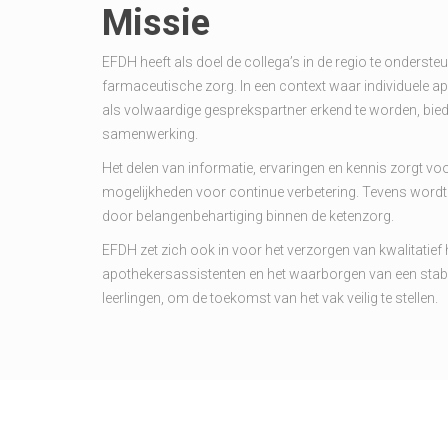
Missie
EFDH heeft als doel de collega’s in de regio te onderste
farmaceutische zorg. In een context waar individuele 
als volwaardige gesprekspartner erkend te worden, bie
samenwerking.
Het delen van informatie, ervaringen en kennis zorgt voo
mogelijkheden voor continue verbetering. Tevens wordt 
door belangenbehartiging binnen de ketenzorg.
EFDH zet zich ook in voor het verzorgen van kwalitatie
apothekersassistenten en het waarborgen van een stab
leerlingen, om de toekomst van het vak veilig te stellen.