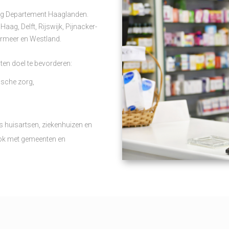
rg Departement Haaglanden.
g, Delft, Rijswijk, Pijnacker-
rmeer en Westland.
ten doel te bevorderen:
sche zorg,
s huisartsen, ziekenhuizen en
ook met gemeenten en