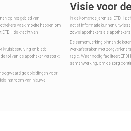
Visie voor d
unen op het gebied van
In de komende jaren zal EFDH zich
apothekers vaak moeite hebben om
actief informatie kunnen uitwiss
dt EFDH de kracht van
zowel apothekers als apothekersa
De samenwerking binnen de keten
r kruisbestuiving en biedt
werkafspraken met zorgverleners, 
de rol van de apotheker versterkt
regio. Waar nodig faciliteert EFD
samenwerking, om de zorg continu
f hoogwaardige opleidingen voor
iele instroom van nieuwe