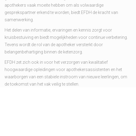
apothekers vaak moeite hebben om als volwaardige
gesprekspartner erkend te worden, biedt EFDH de kracht van
samenwerking.
Het delen van informatie, ervaringen en kennis zorgt voor
kruisbestuiving en biedt mogelijkheden voor continue verbetering.
Tevens wordt de rol van de apotheker versterkt door
belangenbehartiging binnen de ketenzorg.
EFDH zet zich ook in voor het verzorgen van kwalitatief
hoogwaardige opleidingen voor apothekersassistenten en het
waarborgen van een stabiele instroom van nieuwe leerlingen, om
de toekomst van het vak veilig te stellen.
Visie voor de komende
jaren
In de komende jaren zal EFDH zich richten op het creëren van een
platform waar leden actief informatie kunnen uitwisselen. Door het